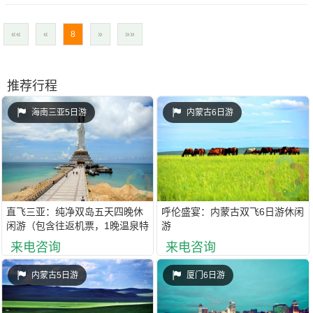
««
«
8
»
»»
推荐行程
海南三亚5日游
内蒙古6日游
直飞三亚：纯净双岛五天四晚休
呼伦盛宴：内蒙古双飞6日游休闲
闲游（包含往返机票，1晚温泉特
游
色酒店，2晚连住知名酒店-海景
来电咨询
来电咨询
房，1晚指定特色酒店，精选下榻
酒店，全程自助餐）
内蒙古5日游
厦门6日游